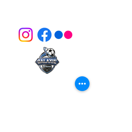
SUIVEZ-NOUS
info@galaxie.club
500 Rue St-Laurent,
La Prairie
(450) 444-6667