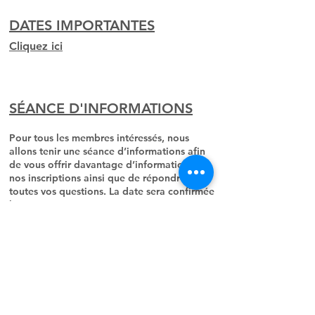
DATES IMPORTANTES
Cliquez ici
SÉANCE D'INFORMATIONS
Pour tous les membres intéressés, nous
allons tenir une séance d’informations afin
de vous offrir davantage d’informations sur
nos inscriptions ainsi que de répondre à
toutes vos questions. La date sera confirmée
bientôt.
DATES IMPORTANTES
Festival d'ouverture du CDC:
2 mai
*sujet à chagement