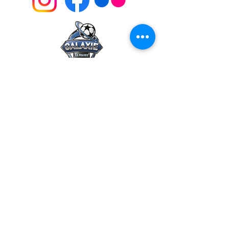
info@galaxie.club
500 Rue St-Laurent,
La Prairie
(450) 444-6667